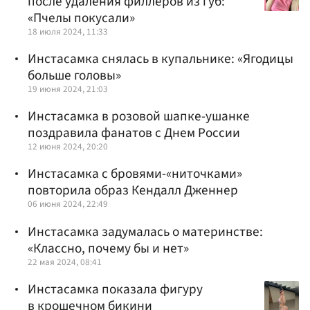
после удаления филлеров из губ:
«Пчелы покусали»
18 июля 2024, 11:33
Инстасамка снялась в купальнике: «Ягодицы
больше головы»
19 июня 2024, 21:03
Инстасамка в розовой шапке-ушанке
поздравила фанатов с Днем России
12 июня 2024, 20:20
Инстасамка с бровями-«ниточками»
повторила образ Кендалл Дженнер
06 июня 2024, 22:49
Инстасамка задумалась о материнстве:
«Классно, почему бы и нет»
22 мая 2024, 08:41
Инстасамка показала фигуру
в крошечном бикини