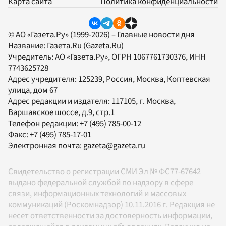
Карта сайта
Политика конфиденциальности
© АО «Газета.Ру» (1999-2026) – Главные новости дня
Название:
Газета.Ru
(Gazeta.Ru)
Учредитель:
АО «Газета.Ру»
, ОГРН 1067761730376, ИНН
7743625728
Адрес учредителя: 125239, Россия, Москва, Коптевская
улица, дом 67
Адрес редакции и издателя:
117105
, г.
Москва
,
Варшавское шоссе, д.9, стр.1
Телефон редакции:
+7 (495) 785-00-12
Факс:
+7 (495) 785-17-01
Электронная почта:
gazeta@gazeta.ru
Свидетельство о регистрации СМИ Эл № ФС77-67642
выдано федеральной службой по надзору в сфере
связи, информационных технологий и массовых
коммуникаций (Роскомнадзор) 10.11.2016 г. Редакция не
несет ответственности за достоверность информации,