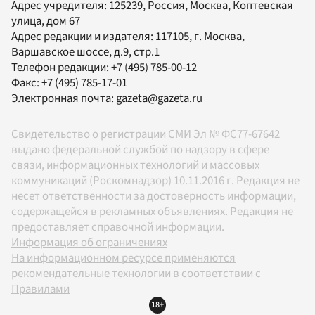
Адрес учредителя: 125239, Россия, Москва, Коптевская
улица, дом 67
Адрес редакции и издателя:
117105
, г.
Москва
,
Варшавское шоссе, д.9, стр.1
Телефон редакции:
+7 (495) 785-00-12
Факс:
+7 (495) 785-17-01
Электронная почта:
gazeta@gazeta.ru
Свидетельство о регистрации СМИ Эл № ФС77-67642
выдано федеральной службой по надзору в сфере
связи, информационных технологий и массовых
коммуникаций (Роскомнадзор) 10.11.2016 г. Редакция не
несет ответственности за достоверность информации,
содержащейся в рекламных объявлениях. Редакция не
предоставляет справочной информации.
Информация об ограничениях
На информационном ресурсе применяются
рекомендательные технологии в соответствии с
Правилами
18+