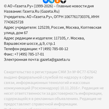
© АО «Газета.Ру» (1999-2026) – Главные новости дня
Название:
Газета.Ru
(Gazeta.Ru)
Учредитель:
АО «Газета.Ру»
, ОГРН 1067761730376, ИНН
7743625728
Адрес учредителя: 125239, Россия, Москва, Коптевская
улица, дом 67
Адрес редакции и издателя:
117105
, г.
Москва
,
Варшавское шоссе, д.9, стр.1
Телефон редакции:
+7 (495) 785-00-12
Факс:
+7 (495) 785-17-01
Электронная почта:
gazeta@gazeta.ru
Свидетельство о регистрации СМИ Эл № ФС77-67642
выдано федеральной службой по надзору в сфере
связи, информационных технологий и массовых
коммуникаций (Роскомнадзор) 10.11.2016 г. Редакция не
несет ответственности за достоверность информации,
содержащейся в рекламных объявлениях. Редакция не
предоставляет справочной информации.