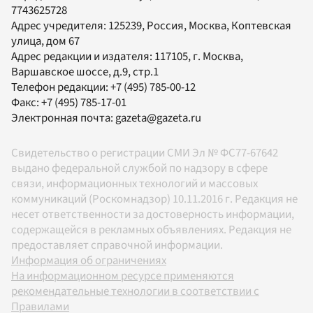
7743625728
Адрес учредителя: 125239, Россия, Москва, Коптевская
улица, дом 67
Адрес редакции и издателя:
117105
, г.
Москва
,
Варшавское шоссе, д.9, стр.1
Телефон редакции:
+7 (495) 785-00-12
Факс:
+7 (495) 785-17-01
Электронная почта:
gazeta@gazeta.ru
Свидетельство о регистрации СМИ Эл № ФС77-67642
выдано федеральной службой по надзору в сфере
связи, информационных технологий и массовых
коммуникаций (Роскомнадзор) 10.11.2016 г. Редакция не
несет ответственности за достоверность информации,
содержащейся в рекламных объявлениях. Редакция не
предоставляет справочной информации.
Информация об ограничениях
На информационном ресурсе применяются
рекомендательные технологии в соответствии с
Правилами