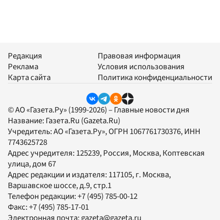
Редакция
Правовая информация
Реклама
Условия использования
Карта сайта
Политика конфиденциальности
© АО «Газета.Ру» (1999-2026) – Главные новости дня
Название:
Газета.Ru
(Gazeta.Ru)
Учредитель:
АО «Газета.Ру»
, ОГРН 1067761730376, ИНН
7743625728
Адрес учредителя: 125239, Россия, Москва, Коптевская
улица, дом 67
Адрес редакции и издателя:
117105
, г.
Москва
,
Варшавское шоссе, д.9, стр.1
Телефон редакции:
+7 (495) 785-00-12
Факс:
+7 (495) 785-17-01
Электронная почта:
gazeta@gazeta.ru