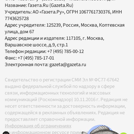
Название:
Газета.Ru
(Gazeta.Ru)
Учредитель:
АО «Газета.Ру»
, ОГРН 1067761730376, ИНН
7743625728
Адрес учредителя: 125239, Россия, Москва, Коптевская
улица, дом 67
Адрес редакции и издателя:
117105
, г.
Москва
,
Варшавское шоссе, д.9, стр.1
Телефон редакции:
+7 (495) 785-00-12
Факс:
+7 (495) 785-17-01
Электронная почта:
gazeta@gazeta.ru
Свидетельство о регистрации СМИ Эл № ФС77-67642
выдано федеральной службой по надзору в сфере
связи, информационных технологий и массовых
коммуникаций (Роскомнадзор) 10.11.2016 г. Редакция не
несет ответственности за достоверность информации,
содержащейся в рекламных объявлениях. Редакция не
предоставляет справочной информации.
Информация об ограничениях
На информационном ресурсе применяются