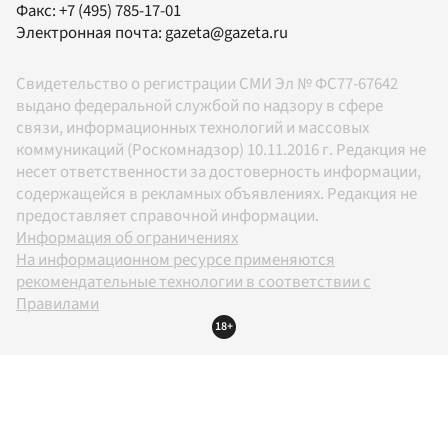
Факс:
+7 (495) 785-17-01
Электронная почта:
gazeta@gazeta.ru
Свидетельство о регистрации СМИ Эл № ФС77-67642
выдано федеральной службой по надзору в сфере
связи, информационных технологий и массовых
коммуникаций (Роскомнадзор) 10.11.2016 г. Редакция не
несет ответственности за достоверность информации,
содержащейся в рекламных объявлениях. Редакция не
предоставляет справочной информации.
Информация об ограничениях
На информационном ресурсе применяются
рекомендательные технологии в соответствии с
Правилами
18+