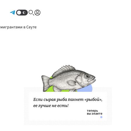
Авторизоваться
 мигрантами в Сеуте
Если сырая рыба пахнет «рыбой»,
ее лучше не есть!