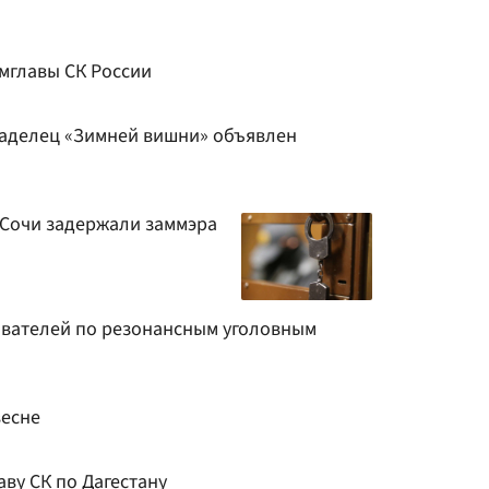
мглавы СК России
ладелец «Зимней вишни» объявлен
 Сочи задержали заммэра
вателей по резонансным уголовным
весне
аву СК по Дагестану