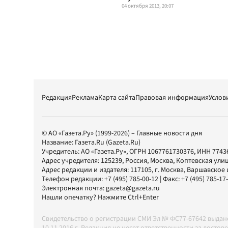
04 октября 2013, 20:07
Редакция
Реклама
Карта сайта
Правовая информация
Услов
© АО «Газета.Ру» (1999-2026) – Главные новости дня
Название:
Газета.Ru
(Gazeta.Ru)
Учредитель:
АО «Газета.Ру»
, ОГРН 1067761730376, ИНН 7743
Адрес учредителя: 125239, Россия, Москва, Коптевская улиц
Адрес редакции и издателя:
117105
, г.
Москва
,
Варшавское шо
Телефон редакции:
+7 (495) 785-00-12
| Факс:
+7 (495) 785-17
Электронная почта:
gazeta@gazeta.ru
Нашли опечатку? Нажмите Ctrl+Enter
Свидетельство о регистрации СМИ Эл № ФС77-67642 выда