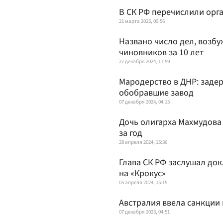
В СК РФ перечислили орг
21 марта 2025, 09:56
Названо число дел, возб
чиновников за 10 лет
27 декабря 2024, 11:59
Мародерство в ДНР: заде
обобравшие завод
07 декабря 2024, 04:15
Дочь олигарха Махмудова
за год
28 апреля 2024, 15:36
Глава СК РФ заслушал док
на «Крокус»
05 апреля 2024, 15:15
Австралия ввела санкции
07 декабря 2023, 04:51