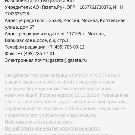
Название:
Газета.Ru
(Gazeta.Ru)
Учредитель:
АО «Газета.Ру»
, ОГРН 1067761730376, ИНН
7743625728
Адрес учредителя: 125239, Россия, Москва, Коптевская
улица, дом 67
Адрес редакции и издателя:
117105
, г.
Москва
,
Варшавское шоссе, д.9, стр.1
Телефон редакции:
+7 (495) 785-00-12
Факс:
+7 (495) 785-17-01
Электронная почта:
gazeta@gazeta.ru
Свидетельство о регистрации СМИ Эл № ФС77-67642
выдано федеральной службой по надзору в сфере
связи, информационных технологий и массовых
коммуникаций (Роскомнадзор) 10.11.2016 г. Редакция не
несет ответственности за достоверность информации,
содержащейся в рекламных объявлениях. Редакция не
предоставляет справочной информации.
Информация об ограничениях
На информационном ресурсе применяются