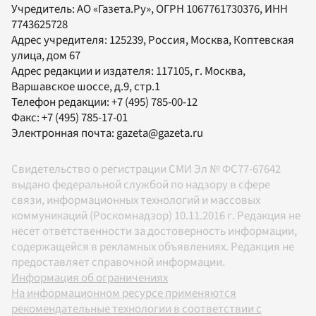
Учредитель:
АО «Газета.Ру»
, ОГРН 1067761730376, ИНН
7743625728
Адрес учредителя: 125239, Россия, Москва, Коптевская
улица, дом 67
Адрес редакции и издателя:
117105
, г.
Москва
,
Варшавское шоссе, д.9, стр.1
Телефон редакции:
+7 (495) 785-00-12
Факс:
+7 (495) 785-17-01
Электронная почта:
gazeta@gazeta.ru
Свидетельство о регистрации СМИ Эл № ФС77-67642
выдано федеральной службой по надзору в сфере
связи, информационных технологий и массовых
коммуникаций (Роскомнадзор) 10.11.2016 г. Редакция не
несет ответственности за достоверность информации,
содержащейся в рекламных объявлениях. Редакция не
предоставляет справочной информации.
Информация об ограничениях
На информационном ресурсе применяются
рекомендательные технологии в соответствии с