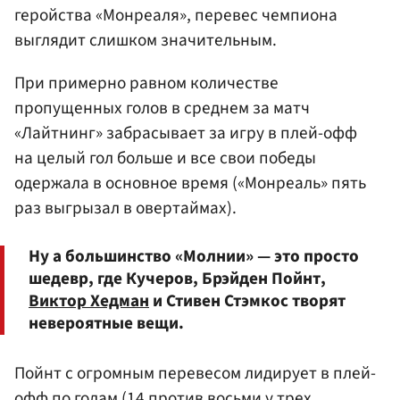
геройства «Монреаля», перевес чемпиона
выглядит слишком значительным.
При примерно равном количестве
пропущенных голов в среднем за матч
«Лайтнинг» забрасывает за игру в плей-офф
на целый гол больше и все свои победы
одержала в основное время («Монреаль» пять
раз выгрызал в овертаймах).
Ну а большинство «Молнии» — это просто
шедевр, где Кучеров, Брэйден Пойнт,
Виктор Хедман
и Стивен Стэмкос творят
невероятные вещи.
Пойнт с огромным перевесом лидирует в плей-
офф по голам (14 против восьми у трех