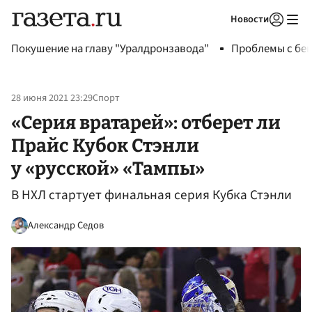
Новости
Авторизоваться
Покушение на главу "Уралдронзавода"
Проблемы с бен
28 июня 2021 23:29
Спорт
«Серия вратарей»: отберет ли
Прайс Кубок Стэнли
у «русской» «Тампы»
В НХЛ стартует финальная серия Кубка Стэнли
Александр Седов