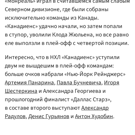
«Монреаль» играл в считавшемся самым слабым
Северном дивизионе, где были собраны
исключительно команды из Канады.
«Канадиенс» удачно начали, но затем попали
в ступор, уволили Клода Жюльена, но все равно
еле выползли в плей-офф с четвертой позиции.
Интересно, что в НХЛ «Канадиенс» уступили
двум не вышдешим в плей-офф командам:
больше очков набрали «Нью-Йорк Рейнджерс»
Артемия Панарина
,
Павла Бучневича
,
Игоря
Шестеркина
и Александра Георгиева и
прошлогодний финалист «Даллас Старз»,
в составе второго выступают
Александр
Радулов
,
Денис Гурьянов
и
Антон Худобин
.