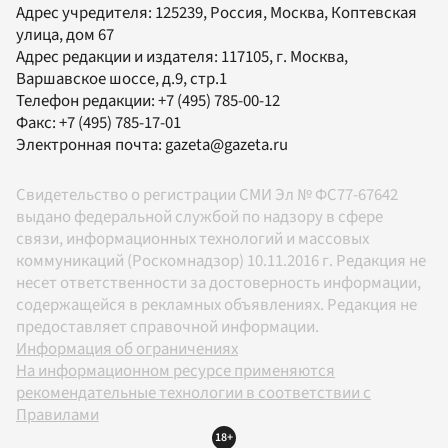
Адрес учредителя: 125239, Россия, Москва, Коптевская
улица, дом 67
Адрес редакции и издателя:
117105
, г.
Москва
,
Варшавское шоссе, д.9, стр.1
Телефон редакции:
+7 (495) 785-00-12
Факс:
+7 (495) 785-17-01
Электронная почта:
gazeta@gazeta.ru
Свидетельство о регистрации СМИ Эл № ФС77-67642
выдано федеральной службой по надзору в сфере
связи, информационных технологий и массовых
коммуникаций (Роскомнадзор) 10.11.2016 г. Редакция не
несет ответственности за достоверность информации,
содержащейся в рекламных объявлениях. Редакция не
предоставляет справочной информации.
Информация об ограничениях
На информационном ресурсе применяются
рекомендательные технологии в соответствии с
Правилами
18+