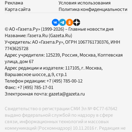
Реклама
Условия использования
Карта сайта
Политика конфиденциальности
© АО «Газета.Ру» (1999-2026) – Главные новости дня
Название:
Газета.Ru
(Gazeta.Ru)
Учредитель:
АО «Газета.Ру»
, ОГРН 1067761730376, ИНН
7743625728
Адрес учредителя: 125239, Россия, Москва, Коптевская
улица, дом 67
Адрес редакции и издателя:
117105
, г.
Москва
,
Варшавское шоссе, д.9, стр.1
Телефон редакции:
+7 (495) 785-00-12
Факс:
+7 (495) 785-17-01
Электронная почта:
gazeta@gazeta.ru
Свидетельство о регистрации СМИ Эл № ФС77-67642
выдано федеральной службой по надзору в сфере
связи, информационных технологий и массовых
коммуникаций (Роскомнадзор) 10.11.2016 г. Редакция не