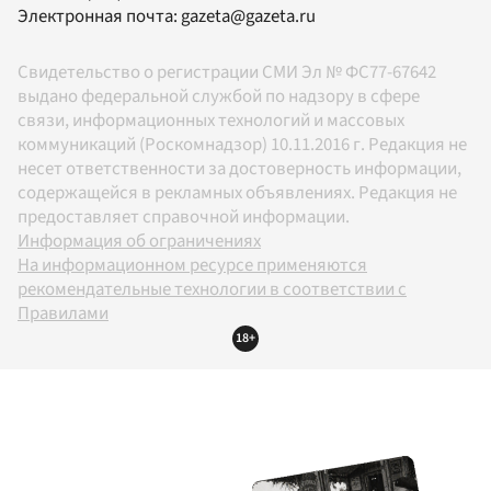
Электронная почта:
gazeta@gazeta.ru
Свидетельство о регистрации СМИ Эл № ФС77-67642
выдано федеральной службой по надзору в сфере
связи, информационных технологий и массовых
коммуникаций (Роскомнадзор) 10.11.2016 г. Редакция не
несет ответственности за достоверность информации,
содержащейся в рекламных объявлениях. Редакция не
предоставляет справочной информации.
Информация об ограничениях
На информационном ресурсе применяются
рекомендательные технологии в соответствии с
Правилами
18+