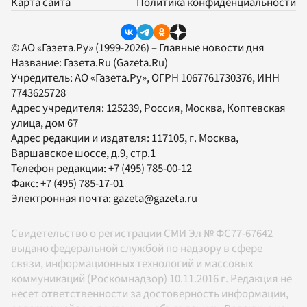
Карта сайта
Политика конфиденциальности
© АО «Газета.Ру» (1999-2026) – Главные новости дня
Название:
Газета.Ru
(Gazeta.Ru)
Учредитель:
АО «Газета.Ру»
, ОГРН 1067761730376, ИНН
7743625728
Адрес учредителя: 125239, Россия, Москва, Коптевская
улица, дом 67
Адрес редакции и издателя:
117105
, г.
Москва
,
Варшавское шоссе, д.9, стр.1
Телефон редакции:
+7 (495) 785-00-12
Факс:
+7 (495) 785-17-01
Электронная почта:
gazeta@gazeta.ru
Свидетельство о регистрации СМИ Эл № ФС77-67642
выдано федеральной службой по надзору в сфере
связи, информационных технологий и массовых
коммуникаций (Роскомнадзор) 10.11.2016 г. Редакция не
несет ответственности за достоверность информации,