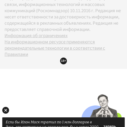
связи, информационных технологий и массовых
коммуникаций (Роскомнадзор) 10.11.2016 г. Редакция не
несет ответственности за достоверность информации,
содержащейся в рекламных объявлениях. Редакция не
предоставляет справочной информации.
Информация об ограничениях
На информационном ресурсе применяются
рекомендательные технологии в соответствии с
Правилами
18+
Если бы Илон Маск тратил по 1 млн долларов в
день, его состояние не закончилось бы и через 2000