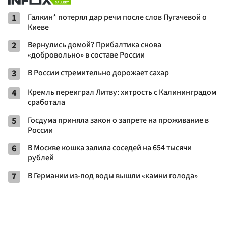
1
Галкин* потерял дар речи после слов Пугачевой о
Киеве
2
Вернулись домой? Прибалтика снова
«добровольно» в составе России
3
В России стремительно дорожает сахар
4
Кремль переиграл Литву: хитрость с Калининградом
сработала
5
Госдума приняла закон о запрете на проживание в
России
6
В Москве кошка залила соседей на 654 тысячи
рублей
7
В Германии из-под воды вышли «камни голода»