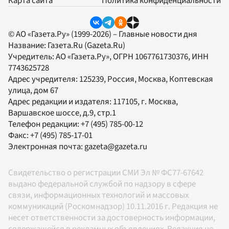
Карта сайта
Политика конфиденциальности
© АО «Газета.Ру» (1999-2026) – Главные новости дня
Название:
Газета.Ru
(Gazeta.Ru)
Учредитель:
АО «Газета.Ру»
, ОГРН 1067761730376, ИНН
7743625728
Адрес учредителя: 125239, Россия, Москва, Коптевская
улица, дом 67
Адрес редакции и издателя:
117105
, г.
Москва
,
Варшавское шоссе, д.9, стр.1
Телефон редакции:
+7 (495) 785-00-12
Факс:
+7 (495) 785-17-01
Электронная почта:
gazeta@gazeta.ru
Свидетельство о регистрации СМИ Эл № ФС77-67642
выдано федеральной службой по надзору в сфере
связи, информационных технологий и массовых
коммуникаций (Роскомнадзор) 10.11.2016 г. Редакция не
несет ответственности за достоверность информации,