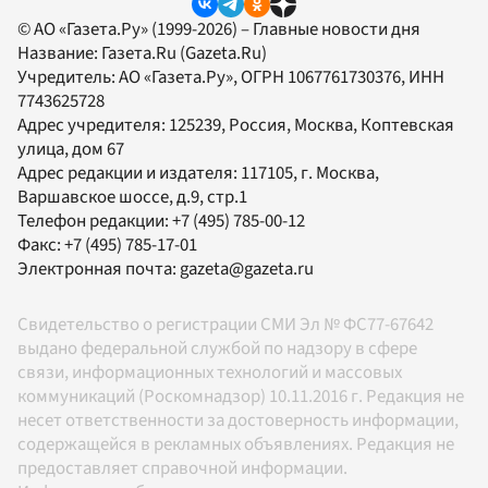
© АО «Газета.Ру» (1999-2026) – Главные новости дня
Название:
Газета.Ru
(Gazeta.Ru)
Учредитель:
АО «Газета.Ру»
, ОГРН 1067761730376, ИНН
7743625728
Адрес учредителя: 125239, Россия, Москва, Коптевская
улица, дом 67
Адрес редакции и издателя:
117105
, г.
Москва
,
Варшавское шоссе, д.9, стр.1
Телефон редакции:
+7 (495) 785-00-12
Факс:
+7 (495) 785-17-01
Электронная почта:
gazeta@gazeta.ru
Свидетельство о регистрации СМИ Эл № ФС77-67642
выдано федеральной службой по надзору в сфере
связи, информационных технологий и массовых
коммуникаций (Роскомнадзор) 10.11.2016 г. Редакция не
несет ответственности за достоверность информации,
содержащейся в рекламных объявлениях. Редакция не
предоставляет справочной информации.