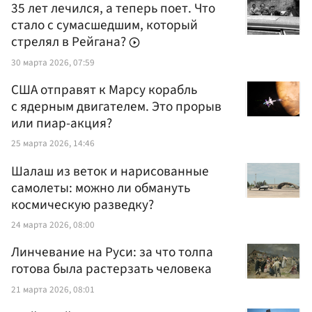
35 лет лечился, а теперь поет. Что
стало с сумасшедшим, который
стрелял в Рейгана?
30 марта 2026, 07:59
США отправят к Марсу корабль
с ядерным двигателем. Это прорыв
или пиар-акция?
25 марта 2026, 14:46
Шалаш из веток и нарисованные
самолеты: можно ли обмануть
космическую разведку?
24 марта 2026, 08:00
Линчевание на Руси: за что толпа
готова была растерзать человека
21 марта 2026, 08:01