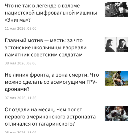
Что не так в легенде о взломе
нацистской шифровальной машины
«Энигма»?
11 мая 2026, 08:00
Главный мотив — месть: за что
эстонские школьницы взорвали
памятник советским солдатам
08 мая 2026, 08:06
Не линия фронта, а зона смерти. Что
можно сделать со всемогущими FPV-
дронами?
07 мая 2026, 11:56
Опоздали на месяц. Чем полет
первого американского астронавта
отличался от гагаринского?
05 мая 2026, 11:09