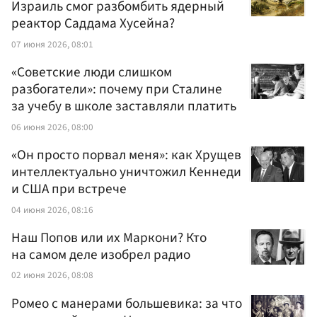
Израиль смог разбомбить ядерный
реактор Саддама Хусейна?
07 июня 2026, 08:01
«Советские люди слишком
разбогатели»: почему при Сталине
за учебу в школе заставляли платить
06 июня 2026, 08:00
«Он просто порвал меня»: как Хрущев
интеллектуально уничтожил Кеннеди
и США при встрече
04 июня 2026, 08:16
Наш Попов или их Маркони? Кто
на самом деле изобрел радио
02 июня 2026, 08:08
Ромео с манерами большевика: за что