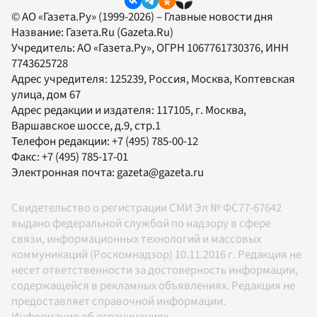
© АО «Газета.Ру» (1999-2026) – Главные новости дня
Название:
Газета.Ru
(Gazeta.Ru)
Учредитель:
АО «Газета.Ру»
, ОГРН 1067761730376, ИНН
7743625728
Адрес учредителя: 125239, Россия, Москва, Коптевская
улица, дом 67
Адрес редакции и издателя:
117105
, г.
Москва
,
Варшавское шоссе, д.9, стр.1
Телефон редакции:
+7 (495) 785-00-12
Факс:
+7 (495) 785-17-01
Электронная почта:
gazeta@gazeta.ru
Свидетельство о регистрации СМИ Эл № ФС77-67642
выдано федеральной службой по надзору в сфере
связи, информационных технологий и массовых
коммуникаций (Роскомнадзор) 10.11.2016 г. Редакция не
несет ответственности за достоверность информации,
содержащейся в рекламных объявлениях. Редакция не
предоставляет справочной информации.