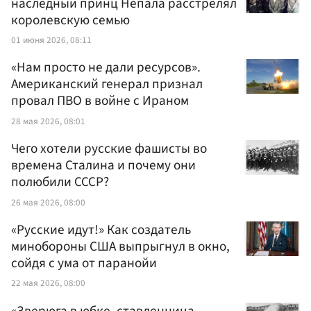
наследный принц Непала расстрелял
королевскую семью
01 июня 2026, 08:11
«Нам просто не дали ресурсов».
Американский генерал признал
провал ПВО в войне с Ираном
28 мая 2026, 08:01
Чего хотели русские фашисты во
времена Сталина и почему они
полюбили СССР?
26 мая 2026, 08:00
«Русские идут!» Как создатель
минобороны США выпрыгнул в окно,
сойдя с ума от паранойи
22 мая 2026, 08:00
«Зверюга в юбке, ставленница