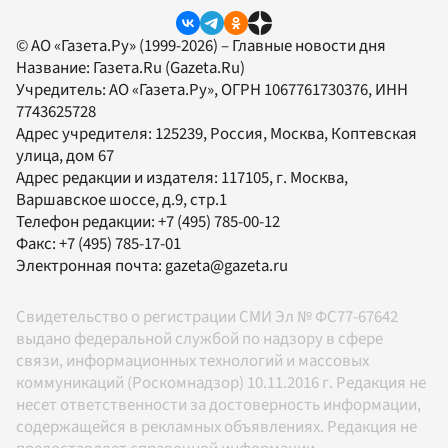
© АО «Газета.Ру» (1999-2026) – Главные новости дня
Название:
Газета.Ru
(Gazeta.Ru)
Учредитель:
АО «Газета.Ру»
, ОГРН 1067761730376, ИНН
7743625728
Адрес учредителя: 125239, Россия, Москва, Коптевская
улица, дом 67
Адрес редакции и издателя:
117105
, г.
Москва
,
Варшавское шоссе, д.9, стр.1
Телефон редакции:
+7 (495) 785-00-12
Факс:
+7 (495) 785-17-01
Электронная почта:
gazeta@gazeta.ru
Свидетельство о регистрации СМИ Эл № ФС77-67642
выдано федеральной службой по надзору в сфере
связи, информационных технологий и массовых
коммуникаций (Роскомнадзор) 10.11.2016 г. Редакция не
несет ответственности за достоверность информации,
содержащейся в рекламных объявлениях. Редакция не