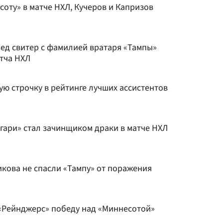
оту» в матче НХЛ, Кучеров и Капризов
ед свитер с фамилией вратаря «Тампы»
атча НХЛ
ую строчку в рейтинге лучших ассистентов
гари» стал зачинщиком драки в матче НХЛ
икова не спасли «Тампу» от поражения
«Рейнджерс» победу над «Миннесотой»