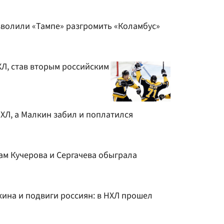
зволили «Тампе» разгромить «Коламбус»
ХЛ, став вторым российским
ХЛ, а Малкин забил и поплатился
ам Кучерова и Сергачева обыграла
на и подвиги россиян: в НХЛ прошел