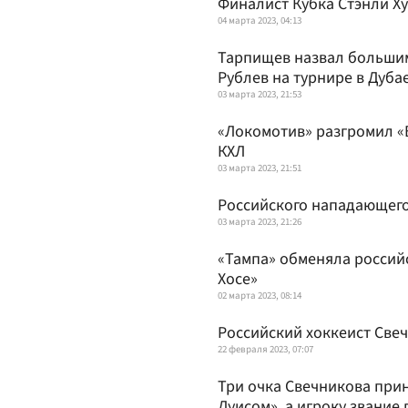
Финалист Кубка Стэнли Х
04 марта 2023, 04:13
Тарпищев назвал больши
Рублев на турнире в Дуба
03 марта 2023, 21:53
«Локомотив» разгромил «
КХЛ
03 марта 2023, 21:51
Российского нападающего
03 марта 2023, 21:26
«Тампа» обменяла россий
Хосе»
02 марта 2023, 08:14
Российский хоккеист Све
22 февраля 2023, 07:07
Три очка Свечникова прин
Луисом», а игроку звание