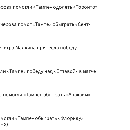
ерова помогли «Тампе» одолеть «Торонто»
учерова помог «Тампе» обыграть «Сент-
ая игра Малкина принесла победу
ли «Тампе» победу над «Оттавой» в матче
а помогли «Тампе» обыграть «Анахайм»
омогли «Тампе» обыграть «Флориду»
 НХЛ