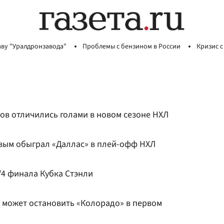
аву "Уралдронзавода"
Проблемы с бензином в России
Кризис с
ов отличились голами в новом сезоне НХЛ
вым обыграл «Даллас» в плей-офф НХЛ
/4 финала Кубка Стэнли
й может остановить «Колорадо» в первом