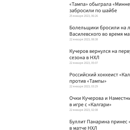
«Тампа» обыграла «Миннес
забросили по шайбе
25 января 2023, 06:26
Болельщики бросили на л
Василевского во время м
22 января 2023, 08:38
Кучеров вернулся на перв
сезона в НХЛ
22 января 2023, 05:07
Российский хоккеист «Кал
против «Тампы»
22 января 2023, 03:29
Очки Кучерова и Наместн
в игре с «Калгари»
22 января 2023, 02:08
Буллит Панарина принес 
в матче НХЛ