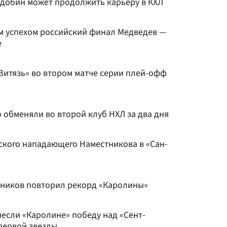
удобин может продолжить карьеру в КХЛ
м успехом российский финал Медведев —
е
Витязь» во втором матче серии плей-офф
 обменяли во второй клуб НХЛ за два дня
ского нападающего Наместникова в «Сан-
чников повторил рекорд «Каролины»
если «Каролине» победу над «Сент-
 первой звезды