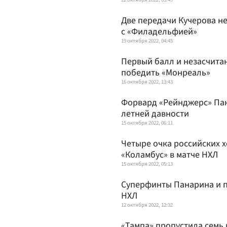
Две передачи Кучерова не
с «Филадельфией»
19 октября 2022, 04:45
Первый балл и незасчита
победить «Монреаль»
16 октября 2022, 13:43
Форвард «Рейнджерс» Пан
летней давности
15 октября 2022, 06:11
Четыре очка российских 
«Коламбус» в матче НХЛ
15 октября 2022, 05:13
Суперфинты Панарина и п
НХЛ
12 октября 2022, 12:32
«Тампа» пропустила семь