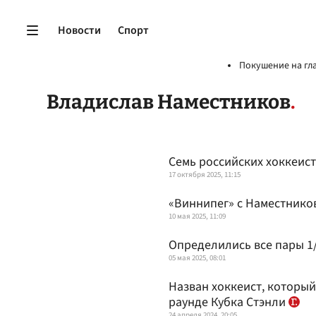
Новости
Спорт
Покушение на гл
Владислав Наместников
Семь российских хоккеист
17 октября 2025, 11:15
«Виннипег» с Наместнико
10 мая 2025, 11:09
Определились все пары 1
05 мая 2025, 08:01
Назван хоккеист, которы
раунде Кубка Стэнли
24 апреля 2024, 20:05