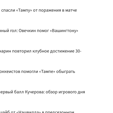
 спасли «Тампу» от поражения в матче
нный гол: Овечкин помог «Вашингтону»
арин повторил клубное достижение 30-
хоккеистов помогли «Тампе» обыграть
ервый балл Кучерова: обзор игрового дня
 шайб от «Нэшвилла» в предсезонном