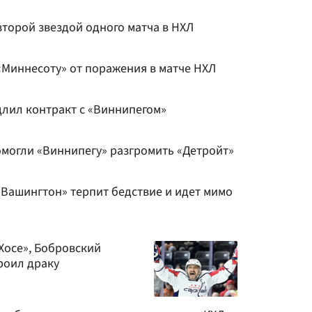
второй звездой одного матча в НХЛ
«Миннесоту» от поражения в матче НХЛ
длил контракт с «Виннипегом»
омогли «Виннипегу» разгромить «Детройт»
«Вашингтон» терпит бедствие и идет мимо
Хосе», Бобровский
роил драку