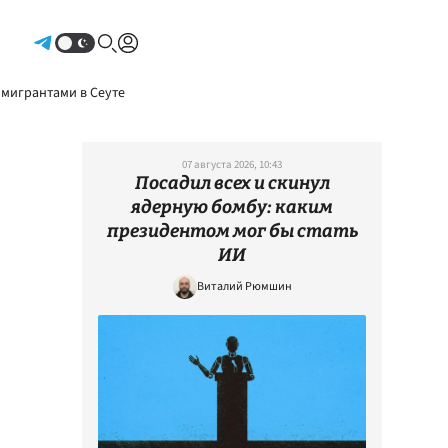
Авторизоваться
 мигрантами в Сеуте
07 августа 2026, 10:43
Посадил всех и скинул
ядерную бомбу: каким
президентом мог бы стать
ИИ
Виталий Рюмшин