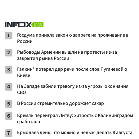
1
Госдума приняла закон о запрете на проживание в
России
2
Рыбоводы Армении вышли на протесты из-за
закрытия рынка России
3
Галкин* потерял дар речи после слов Пугачевой о
Киеве
4
На Западе забили тревогу из-за угрозы окончания
СВО
5
В России стремительно дорожает сахар
6
Кремль переиграл Литву: хитрость с Калининградом
сработала
7
Ермолаев день: что можно и нельзя делать 8 августа