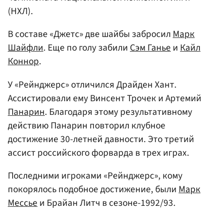
(НХЛ).
В составе «Джетс» две шайбы забросил
Марк
Шайфли
. Еще по голу забили
Сэм Ганье
и
Кайл
Коннор
.
У «Рейнджерс» отличился Драйден Хант.
Ассистировали ему Винсент Трочек и Артемий
Панарин
. Благодаря этому результативному
действию Панарин повторил клубное
достижение 30-летней давности. Это третий
ассист российского форварда в трех играх.
Последними игроками «Рейнджерс», кому
покорялось подобное достижение, были
Марк
Мессье
и Брайан Литч в сезоне-1992/93.