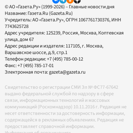
© АО «Газета.Ру» (1999-2026) – Главные новости дня
Название:
Газета.Ru
(Gazeta.Ru)
Учредитель:
АО «Газета.Ру»
, ОГРН 1067761730376, ИНН
7743625728
Адрес учредителя: 125239, Россия, Москва, Коптевская
улица, дом 67
Адрес редакции и издателя:
117105
, г.
Москва
,
Варшавское шоссе, д.9, стр.1
Телефон редакции:
+7 (495) 785-00-12
Факс:
+7 (495) 785-17-01
Электронная почта:
gazeta@gazeta.ru
Свидетельство о регистрации СМИ Эл № ФС77-67642
выдано федеральной службой по надзору в сфере
связи, информационных технологий и массовых
коммуникаций (Роскомнадзор) 10.11.2016 г. Редакция не
несет ответственности за достоверность информации,
содержащейся в рекламных объявлениях. Редакция не
предоставляет справочной информации.
Информация об ограничениях