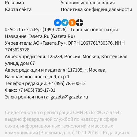
Реклама
Условия использования
Карта сайта
Политика конфиденциальности
© АО «Газета.Ру» (1999-2026) – Главные новости дня
Название:
Газета.Ru
(Gazeta.Ru)
Учредитель:
АО «Газета.Ру»
, ОГРН 1067761730376, ИНН
7743625728
Адрес учредителя: 125239, Россия, Москва, Коптевская
улица, дом 67
Адрес редакции и издателя:
117105
, г.
Москва
,
Варшавское шоссе, д.9, стр.1
Телефон редакции:
+7 (495) 785-00-12
Факс:
+7 (495) 785-17-01
Электронная почта:
gazeta@gazeta.ru
Свидетельство о регистрации СМИ Эл № ФС77-67642
выдано федеральной службой по надзору в сфере
связи, информационных технологий и массовых
коммуникаций (Роскомнадзор) 10.11.2016 г. Редакция не