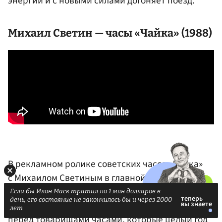
энергии и с новыми силами догоняет поезд.
Михаил Светин
— часы «Чайка» (1988)
В рекламном ролике советских часов «Чайка»
с Михаилом Светиным в главной роли оживает
сюжет картины «Охотники на привале» Перова.
Если бы Илон Маск тратил по 1 млн долларов в
день, его состояние не закончилось бы и через 2000
В кадре главный герой хвастается
лет
перед товарищами часами, которые целый год