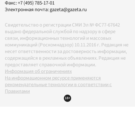
Факс:
+7 (495) 785-17-01
Электронная почта:
gazeta@gazeta.ru
Свидетельство о регистрации СМИ Эл № ФС77-67642
выдано федеральной службой по надзору в сфере
связи, информационных технологий и массовых
коммуникаций (Роскомнадзор) 10.11.2016 г. Редакция не
несет ответственности за достоверность информации,
содержащейся в рекламных объявлениях. Редакция не
предоставляет справочной информации.
Информация об ограничениях
На информационном ресурсе применяются
рекомендательные технологии в соответствии с
Правилами
18+