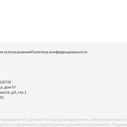
ия использования
Политика конфиденциальности
625728
а, дом 67
ссе, д.9, стр.1
-01
но федеральной службой по надзору в сфере связи, информационных т
товерность информации, содержащейся в рекламных объявлениях. Редак