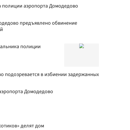
а полиции аэропорта Домодедово
одедово предъявлено обвинение
ий
чальника полиции
о подозревается в избиении задержанных
 аэропорта Домодедово
котиков» делят дом