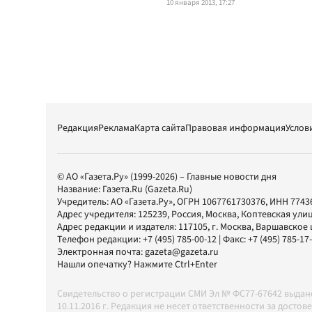
10 января 2013, 17:27
Редакция
Реклама
Карта сайта
Правовая информация
Услов
© АО «Газета.Ру» (1999-2026) – Главные новости дня
Название:
Газета.Ru
(Gazeta.Ru)
Учредитель:
АО «Газета.Ру»
, ОГРН 1067761730376, ИНН 7743
Адрес учредителя: 125239, Россия, Москва, Коптевская улиц
Адрес редакции и издателя:
117105
, г.
Москва
,
Варшавское шо
Телефон редакции:
+7 (495) 785-00-12
| Факс:
+7 (495) 785-17
Электронная почта:
gazeta@gazeta.ru
Нашли опечатку? Нажмите Ctrl+Enter
Свидетельство о регистрации СМИ Эл № ФС77-67642 выда
10.11.2016 г. Редакция не несет ответственности за дос