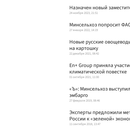
Назначен новый заместит
24 ноября 2023, 21:51
Минсельхоз попросит ФАС
27 января 2022, 14:19
Новые русские овощеводы:
на картошку
22 декабря 2021, 08:42
En+ Group приняла участ
климатической повестке
01 октября 2021, 11:00
«Ъ»: Минсельхоз выступи
эмбарго
27 февраля 2019, 08:46
Эксперты предложили мет
России к «зеленой» экон
11 сентября 2018, 13:47