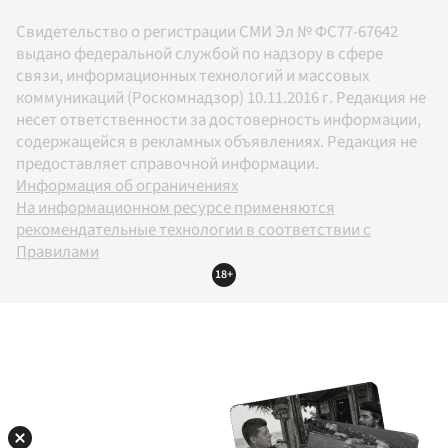
Свидетельство о регистрации СМИ Эл № ФС77-67642
выдано федеральной службой по надзору в сфере
связи, информационных технологий и массовых
коммуникаций (Роскомнадзор) 10.11.2016 г. Редакция не
несет ответственности за достоверность информации,
содержащейся в рекламных объявлениях. Редакция не
предоставляет справочной информации.
Информация об ограничениях
На информационном ресурсе применяются
рекомендательные технологии в соответствии с
Правилами
18+