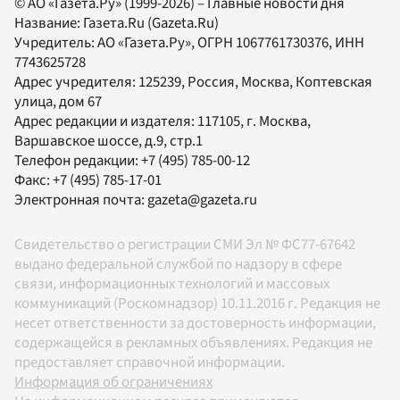
© АО «Газета.Ру» (1999-2026) – Главные новости дня
Название:
Газета.Ru
(Gazeta.Ru)
Учредитель:
АО «Газета.Ру»
, ОГРН 1067761730376, ИНН
7743625728
Адрес учредителя: 125239, Россия, Москва, Коптевская
улица, дом 67
Адрес редакции и издателя:
117105
, г.
Москва
,
Варшавское шоссе, д.9, стр.1
Телефон редакции:
+7 (495) 785-00-12
Факс:
+7 (495) 785-17-01
Электронная почта:
gazeta@gazeta.ru
Свидетельство о регистрации СМИ Эл № ФС77-67642
выдано федеральной службой по надзору в сфере
связи, информационных технологий и массовых
коммуникаций (Роскомнадзор) 10.11.2016 г. Редакция не
несет ответственности за достоверность информации,
содержащейся в рекламных объявлениях. Редакция не
предоставляет справочной информации.
Информация об ограничениях