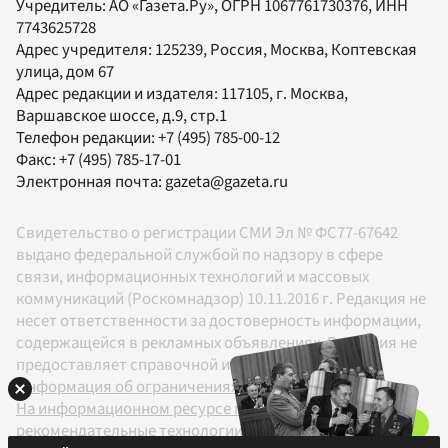
Учредитель:
АО «Газета.Ру»
, ОГРН 1067761730376, ИНН
7743625728
Адрес учредителя: 125239, Россия, Москва, Коптевская
улица, дом 67
Адрес редакции и издателя:
117105
, г.
Москва
,
Варшавское шоссе, д.9, стр.1
Телефон редакции:
+7 (495) 785-00-12
Факс:
+7 (495) 785-17-01
Электронная почта:
gazeta@gazeta.ru
Свидетельство о регистрации СМИ Эл № ФС77-67642
выдано федеральной службой по надзору в сфере
связи, информационных технологий и массовых
коммуникаций (Роскомнадзор) 10.11.2016 г. Редакция не
несет ответственности за достоверность информации,
содержащейся в рекламных объявлениях. Редакция не
предоставляет справочной информации.
Информация об ограничениях
На информационном ресурсе применяются
рекомендательные технологии в соответствии с