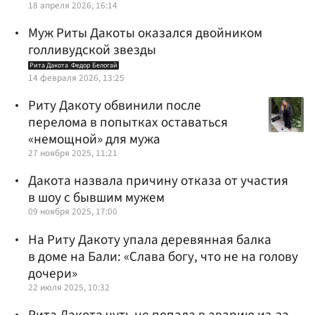
18 апреля 2026, 16:14
Муж Риты Дакоты оказался двойником
голливудской звезды
Рита Дакота
Федор Белогай
14 февраля 2026, 13:25
Риту Дакоту обвинили после
перелома в попытках оставаться
«немощной» для мужа
27 ноября 2025, 11:21
Дакота назвала причину отказа от участия
в шоу с бывшим мужем
09 ноября 2025, 17:00
На Риту Дакоту упала деревянная балка
в доме на Бали: «Слава богу, что не на голову
дочери»
22 июля 2025, 10:32
Рита Дакота чуть не попала в аварию из-за