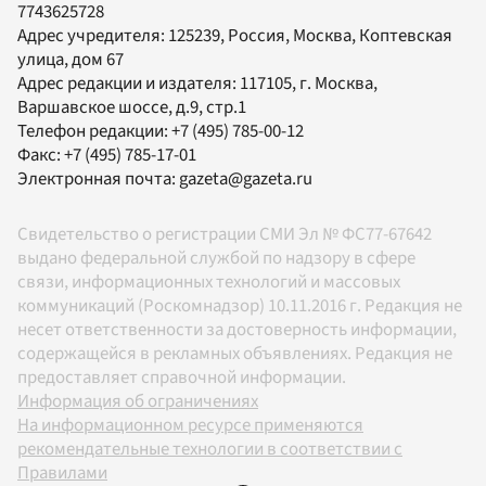
7743625728
Адрес учредителя: 125239, Россия, Москва, Коптевская
улица, дом 67
Адрес редакции и издателя:
117105
, г.
Москва
,
Варшавское шоссе, д.9, стр.1
Телефон редакции:
+7 (495) 785-00-12
Факс:
+7 (495) 785-17-01
Электронная почта:
gazeta@gazeta.ru
Свидетельство о регистрации СМИ Эл № ФС77-67642
выдано федеральной службой по надзору в сфере
связи, информационных технологий и массовых
коммуникаций (Роскомнадзор) 10.11.2016 г. Редакция не
несет ответственности за достоверность информации,
содержащейся в рекламных объявлениях. Редакция не
предоставляет справочной информации.
Информация об ограничениях
На информационном ресурсе применяются
рекомендательные технологии в соответствии с
Правилами