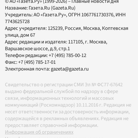
© АО «Газета.Ру» (1999-2026) – Главные новости дня
Название:
Газета.Ru
(Gazeta.Ru)
Учредитель:
АО «Газета.Ру»
, ОГРН 1067761730376, ИНН
7743625728
Адрес учредителя: 125239, Россия, Москва, Коптевская
улица, дом 67
Адрес редакции и издателя:
117105
, г.
Москва
,
Варшавское шоссе, д.9, стр.1
Телефон редакции:
+7 (495) 785-00-12
Факс:
+7 (495) 785-17-01
Электронная почта:
gazeta@gazeta.ru
Свидетельство о регистрации СМИ Эл № ФС77-67642
выдано федеральной службой по надзору в сфере
связи, информационных технологий и массовых
коммуникаций (Роскомнадзор) 10.11.2016 г. Редакция не
несет ответственности за достоверность информации,
содержащейся в рекламных объявлениях. Редакция не
предоставляет справочной информации.
Информация об ограничениях