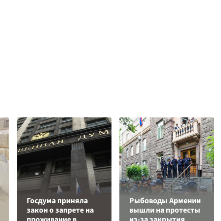
Госдума приняла
Рыбоводы Армении
закон о запрете на
вышли на протесты
проживание в
из-за закрытия