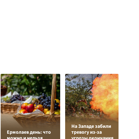
На Западе забили
К
Ермолаев день: что
тревогу из-за
Л
можно и нельзя
угрозы окончания
К