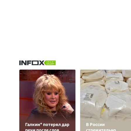
Галкин* потерял дар
В России
речи после слов
стремительно