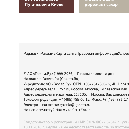
Пугачевой о Киеве
дорожает сахар
Редакция
Реклама
Карта сайта
Правовая информация
Услов
© АО «Газета.Ру» (1999-2026) – Главные новости дня
Название:
Газета.Ru
(Gazeta.Ru)
Учредитель:
АО «Газета.Ру»
, ОГРН 1067761730376, ИНН 7743
Адрес учредителя: 125239, Россия, Москва, Коптевская улиц
Адрес редакции и издателя:
117105
, г.
Москва
,
Варшавское шо
Телефон редакции:
+7 (495) 785-00-12
| Факс:
+7 (495) 785-17
Электронная почта:
gazeta@gazeta.ru
Нашли опечатку? Нажмите Ctrl+Enter
Свидетельство о регистрации СМИ Эл № ФС77-67642 выда
10.11.2016 г. Редакция не несет ответственности за дос