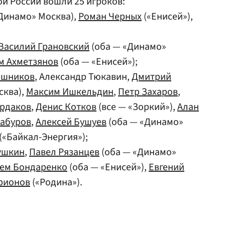
й России вошли 25 игроков:
Динамо» Москва),
Роман Черных
(«Енисей»),
Василий Грановский
(оба — «Динамо»
м Ахметзянов
(оба — «Енисей»);
ешников
, Александр Тюкавин,
Дмитрий
сква),
Максим Ишкельдин
,
Петр Захаров
,
рдаков
,
Денис Котков
(все — «Зоркий»),
Алан
Шабуров
,
Алексей Бушуев
(оба — «Динамо»
(«Байкал-Энергия»);
ушкин
,
Павел Рязанцев
(оба — «Динамо»
ем Бондаренко
(оба — «Енисей»),
Евгений
рионов
(«Родина»).