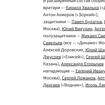
В расширенный состав сборно
вратари —
Кирилл Хвалько
(«
Антон Ахмеров («Зоркий»);
защитники —
Павел Булатов
,
Москва),
Юрий Викулин
,
Арте
полузащитники —
Михаил Св
Савельев
(все — «Динамо» Мо
Алексей Доровских,
Юрий Ша
Джусоев
(«Енисей»),
Сергей 
Казань),
Александр Егорычев
нападающие —
Евгений Иван
Москва),
Сергей Ломанов
,
Арт
Дергаев
(«Водник»),
Игорь Ла