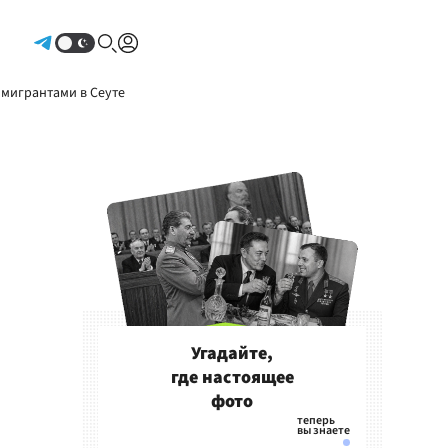
Авторизоваться
 мигрантами в Сеуте
Угадайте,
где настоящее
фото