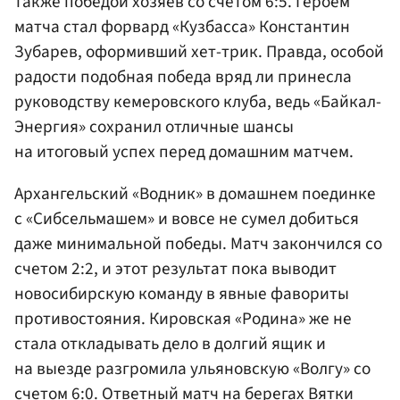
также победой хозяев со счетом 6:5. Героем
матча стал форвард «Кузбасса» Константин
Зубарев, оформивший хет-трик. Правда, особой
радости подобная победа вряд ли принесла
руководству кемеровского клуба, ведь «Байкал-
Энергия» сохранил отличные шансы
на итоговый успех перед домашним матчем.
Архангельский «Водник» в домашнем поединке
с «Сибсельмашем» и вовсе не сумел добиться
даже минимальной победы. Матч закончился со
счетом 2:2, и этот результат пока выводит
новосибирскую команду в явные фавориты
противостояния. Кировская «Родина» же не
стала откладывать дело в долгий ящик и
на выезде разгромила ульяновскую «Волгу» со
счетом 6:0. Ответный матч на берегах Вятки