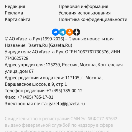
Редакция
Правовая информация
Реклама
Условия использования
Карта сайта
Политика конфиденциальности
© АО «Газета.Ру» (1999-2026) – Главные новости дня
Название:
Газета.Ru
(Gazeta.Ru)
Учредитель:
АО «Газета.Ру»
, ОГРН 1067761730376, ИНН
7743625728
Адрес учредителя: 125239, Россия, Москва, Коптевская
улица, дом 67
Адрес редакции и издателя:
117105
, г.
Москва
,
Варшавское шоссе, д.9, стр.1
Телефон редакции:
+7 (495) 785-00-12
Факс:
+7 (495) 785-17-01
Электронная почта:
gazeta@gazeta.ru
Свидетельство о регистрации СМИ Эл № ФС77-67642
выдано федеральной службой по надзору в сфере
связи, информационных технологий и массовых