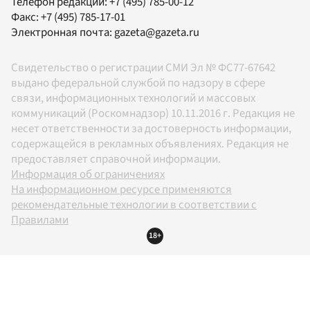
Телефон редакции:
+7 (495) 785-00-12
Факс:
+7 (495) 785-17-01
Электронная почта:
gazeta@gazeta.ru
Свидетельство о регистрации СМИ Эл № ФС77-67642
выдано федеральной службой по надзору в сфере
связи, информационных технологий и массовых
коммуникаций (Роскомнадзор) 10.11.2016 г. Редакция не
несет ответственности за достоверность информации,
содержащейся в рекламных объявлениях. Редакция не
предоставляет справочной информации.
Информация об ограничениях
На информационном ресурсе применяются
рекомендательные технологии в соответствии с
Правилами
18+