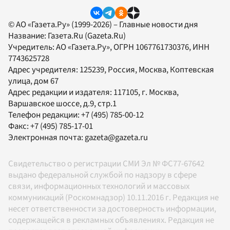
© АО «Газета.Ру» (1999-2026) – Главные новости дня
Название:
Газета.Ru
(Gazeta.Ru)
Учредитель:
АО «Газета.Ру»
, ОГРН 1067761730376, ИНН
7743625728
Адрес учредителя: 125239, Россия, Москва, Коптевская
улица, дом 67
Адрес редакции и издателя:
117105
, г.
Москва
,
Варшавское шоссе, д.9, стр.1
Телефон редакции:
+7 (495) 785-00-12
Факс:
+7 (495) 785-17-01
Электронная почта:
gazeta@gazeta.ru
Свидетельство о регистрации СМИ Эл № ФС77-67642
выдано федеральной службой по надзору в сфере
связи, информационных технологий и массовых
коммуникаций (Роскомнадзор) 10.11.2016 г. Редакция не
несет ответственности за достоверность информации,
содержащейся в рекламных объявлениях. Редакция не