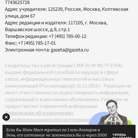
7743625728
Адрес учредителя: 125239, Россия, Москва, Коптевская
улица, дом 67
Адрес редакции и издателя:
117105
, г.
Москва
,
Варшавское шоссе, д.9, стр.1
Телефон редакции:
+7 (495) 785-00-12
Факс:
+7 (495) 785-17-01
Электронная почта:
gazeta@gazeta.ru
Свидетельство о регистрации СМИ Эл № ФС77-67642
выдано федеральной службой по надзору в сфере
связи, информационных технологий и массовых
коммуникаций (Роскомнадзор) 10.11.2016 г. Редакция не
несет ответственности за достоверность информации,
содержащейся в рекламных объявлениях. Редакция не
предоставляет справочной информации.
Информация об ограничениях
На информационном ресурсе применяются
рекомендательные технологии в соответствии с
Если бы Илон Маск тратил по 1 млн долларов в
Правилами
день, его состояние не закончилось бы и через 2000