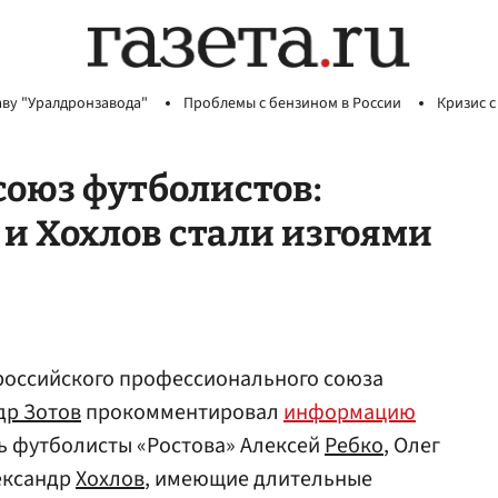
аву "Уралдронзавода"
Проблемы с бензином в России
Кризис с
оюз футболистов:
 и Хохлов стали изгоями
оссийского профессионального союза
др Зотов
прокомментировал
информацию
ь футболисты «Ростова» Алексей
Ребко
, Олег
ександр
Хохлов
, имеющие длительные