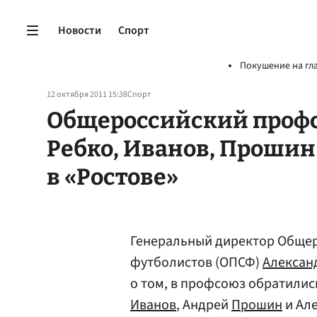
Новости
Спорт
Покушение на гл
12 октября 2011 15:38
Спорт
Общероссийский профс
Ребко, Иванов, Прошин
в «Ростове»
Генеральный директор Общер
футболистов (ОПСФ)
Алексан
о том, в профсоюз обратилис
Иванов
, Андрей
Прошин
и Ал