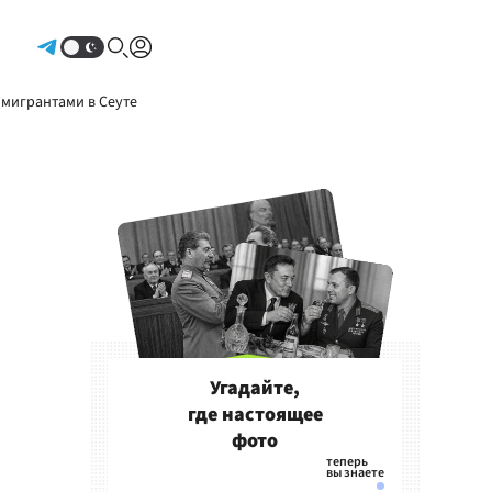
Авторизоваться
 мигрантами в Сеуте
Угадайте,
где настоящее
фото