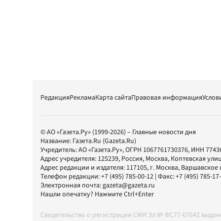
Редакция
Реклама
Карта сайта
Правовая информация
Услов
© АО «Газета.Ру» (1999-2026) – Главные новости дня
Название:
Газета.Ru
(Gazeta.Ru)
Учредитель:
АО «Газета.Ру»
, ОГРН 1067761730376, ИНН 7743
Адрес учредителя: 125239, Россия, Москва, Коптевская улиц
Адрес редакции и издателя:
117105
, г.
Москва
,
Варшавское шо
Телефон редакции:
+7 (495) 785-00-12
| Факс:
+7 (495) 785-17
Электронная почта:
gazeta@gazeta.ru
Нашли опечатку? Нажмите Ctrl+Enter
Свидетельство о регистрации СМИ Эл № ФС77-67642 выда