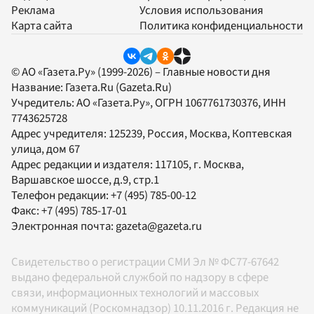
Реклама
Условия использования
Карта сайта
Политика конфиденциальности
© АО «Газета.Ру» (1999-2026) – Главные новости дня
Название:
Газета.Ru
(Gazeta.Ru)
Учредитель:
АО «Газета.Ру»
, ОГРН 1067761730376, ИНН
7743625728
Адрес учредителя: 125239, Россия, Москва, Коптевская
улица, дом 67
Адрес редакции и издателя:
117105
, г.
Москва
,
Варшавское шоссе, д.9, стр.1
Телефон редакции:
+7 (495) 785-00-12
Факс:
+7 (495) 785-17-01
Электронная почта:
gazeta@gazeta.ru
Свидетельство о регистрации СМИ Эл № ФС77-67642
выдано федеральной службой по надзору в сфере
связи, информационных технологий и массовых
коммуникаций (Роскомнадзор) 10.11.2016 г. Редакция не