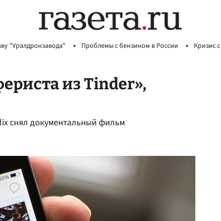
аву "Уралдронзавода"
Проблемы с бензином в России
Кризис с
ериста из Tinder»,
flix снял документальный фильм