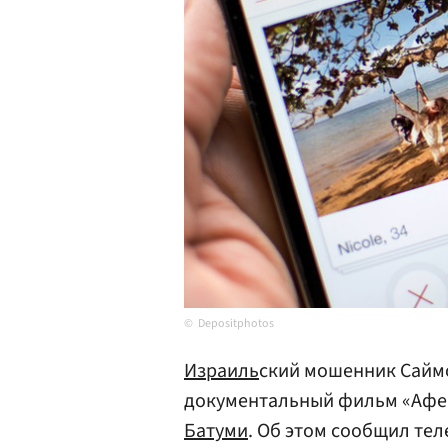
Depositphotos
Израиль
ский мошенник Саймон
документальный фильм «Афери
Батуми
. Об этом сообщил те