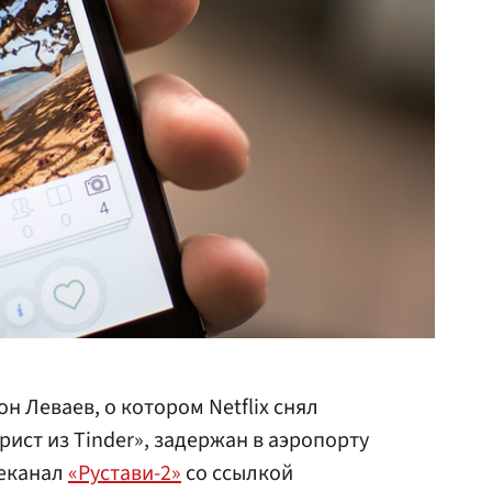
 Леваев, о котором Netflix снял
ст из Tinder», задержан в аэропорту
леканал
«Рустави-2»
со ссылкой