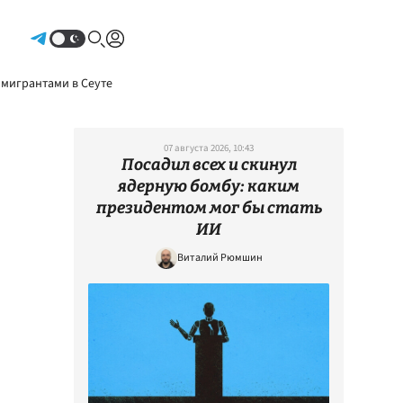
Авторизоваться
 мигрантами в Сеуте
07 августа 2026, 10:43
Посадил всех и скинул
ядерную бомбу: каким
президентом мог бы стать
ИИ
Виталий Рюмшин