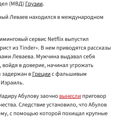
дел (МВД)
Грузии
.
ный Леваев находился в международном
иминговый сервис Netflix выпустил
ст из Tinder». В нем приводятся рассказы
вами Леваева. Мужчина выдавал себя
, войдя в доверие, начинал угрожать
л задержан в
Греции
с фальшивым
 Израиль.
Надиру Абулову заочно
вынесли
приговор
ества. Следствие установило, что Абулов
му, с помощью которой похищал крупные