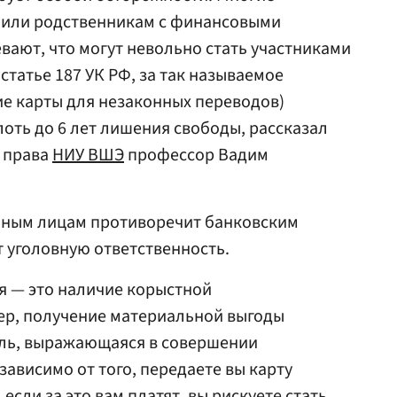
 или родственникам с финансовыми
вают, что могут невольно стать участниками
статье 187 УК РФ, за так называемое
е карты для незаконных переводов)
оть до 6 лет лишения свободы, рассказал
а права
НИУ ВШЭ
профессор Вадим
иным лицам противоречит банковским
т уголовную ответственность.
я — это наличие корыстной
ер, получение материальной выгоды
ель, выражающаяся в совершении
ависимо от того, передаете вы карту
если за это вам платят, вы рискуете стать