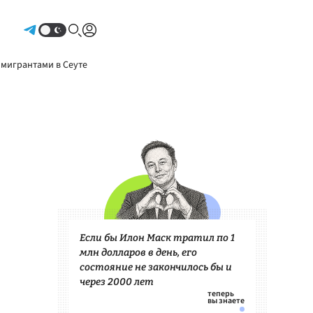
Авторизоваться
 мигрантами в Сеуте
Если бы Илон Маск тратил по 1
млн долларов в день, его
состояние не закончилось бы и
через 2000 лет