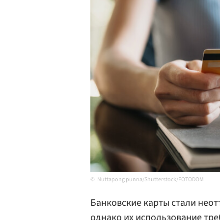
Nuttapong punna/Shutterstock/FOTODOM
Банковские карты стали нео
однако их использование тре