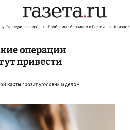
аву "Уралдронзавода"
Проблемы с бензином в России
Кризис с
акие операции
огут привести
кой карты грозит уголовным делом