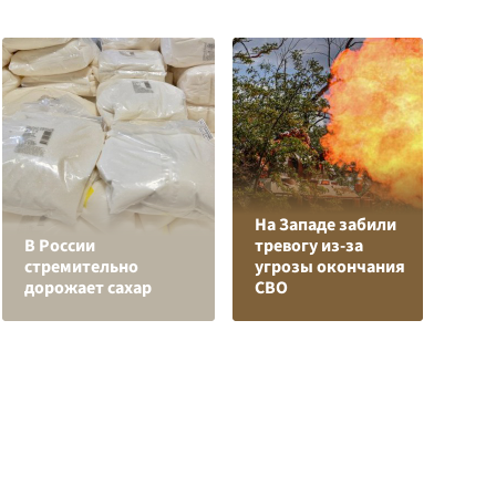
На Западе забили
Л
В России
тревогу из-за
з
стремительно
угрозы окончания
в
дорожает сахар
СВО
р