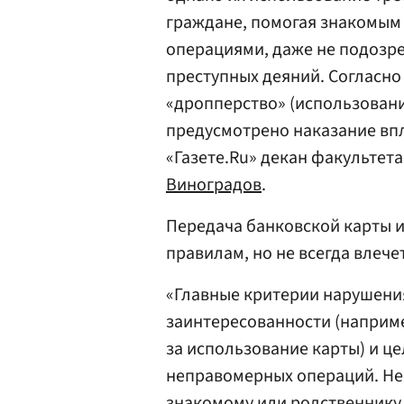
граждане, помогая знакомым
операциями, даже не подозре
преступных деяний. Согласно 
«дропперство» (использовани
предусмотрено наказание впл
«Газете.Ru» декан факультет
Виноградов
.
Передача банковской карты 
правилам, но не всегда влече
«Главные критерии нарушени
заинтересованности (наприм
за использование карты) и ц
неправомерных операций. Нез
знакомому или родственнику, 