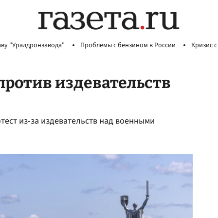
аву "Уралдронзавода"
Проблемы с бензином в России
Кризис с
против издевательств
тест из-за издевательств над военными