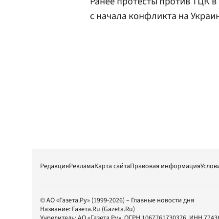
Ранее протесты против ТЦК 
с начала конфликта на Украи
Редакция
Реклама
Карта сайта
Правовая информация
Услов
© АО «Газета.Ру» (1999-2026) – Главные новости дня
Название:
Газета.Ru
(Gazeta.Ru)
Учредитель:
АО «Газета.Ру»
, ОГРН 1067761730376, ИНН 7743