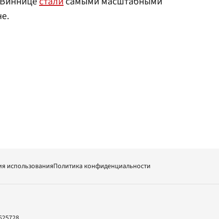
в Виннице
стали
самыми масштабными
не.
ия использования
Политика конфиденциальности
625728