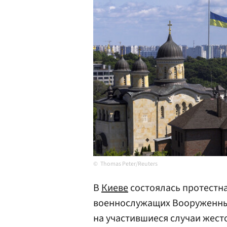
Thomas Peter/Reuters
В
Киеве
состоялась протестн
военнослужащих Вооруженн
на участившиеся случаи жест