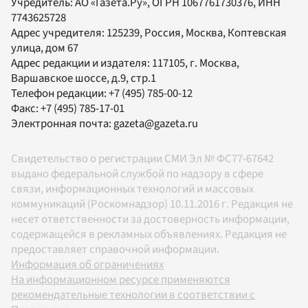
Учредитель:
АО «Газета.Ру»
, ОГРН 1067761730376, ИНН
7743625728
Адрес учредителя: 125239, Россия, Москва, Коптевская
улица, дом 67
Адрес редакции и издателя:
117105
, г.
Москва
,
Варшавское шоссе, д.9, стр.1
Телефон редакции:
+7 (495) 785-00-12
Факс:
+7 (495) 785-17-01
Электронная почта:
gazeta@gazeta.ru
Свидетельство о регистрации СМИ Эл № ФС77-67642
выдано федеральной службой по надзору в сфере
связи, информационных технологий и массовых
коммуникаций (Роскомнадзор) 10.11.2016 г. Редакция не
несет ответственности за достоверность информации,
содержащейся в рекламных объявлениях. Редакция не
предоставляет справочной информации.
Информация об ограничениях
На информационном ресурсе применяются
рекомендательные технологии в соответствии с