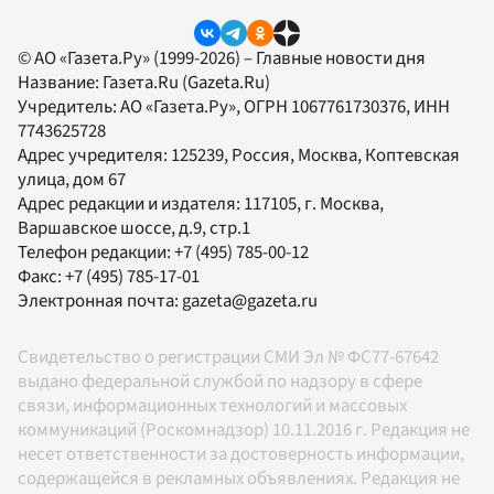
© АО «Газета.Ру» (1999-2026) – Главные новости дня
Название:
Газета.Ru
(Gazeta.Ru)
Учредитель:
АО «Газета.Ру»
, ОГРН 1067761730376, ИНН
7743625728
Адрес учредителя: 125239, Россия, Москва, Коптевская
улица, дом 67
Адрес редакции и издателя:
117105
, г.
Москва
,
Варшавское шоссе, д.9, стр.1
Телефон редакции:
+7 (495) 785-00-12
Факс:
+7 (495) 785-17-01
Электронная почта:
gazeta@gazeta.ru
Свидетельство о регистрации СМИ Эл № ФС77-67642
выдано федеральной службой по надзору в сфере
связи, информационных технологий и массовых
коммуникаций (Роскомнадзор) 10.11.2016 г. Редакция не
несет ответственности за достоверность информации,
содержащейся в рекламных объявлениях. Редакция не