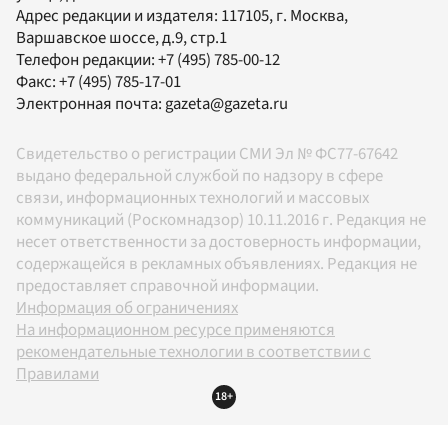
Адрес редакции и издателя:
117105
, г.
Москва
,
Варшавское шоссе, д.9, стр.1
Телефон редакции:
+7 (495) 785-00-12
Факс:
+7 (495) 785-17-01
Электронная почта:
gazeta@gazeta.ru
Свидетельство о регистрации СМИ Эл № ФС77-67642
выдано федеральной службой по надзору в сфере
связи, информационных технологий и массовых
коммуникаций (Роскомнадзор) 10.11.2016 г. Редакция не
несет ответственности за достоверность информации,
содержащейся в рекламных объявлениях. Редакция не
предоставляет справочной информации.
Информация об ограничениях
На информационном ресурсе применяются
рекомендательные технологии в соответствии с
Правилами
18+