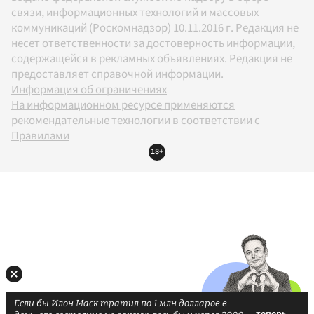
связи, информационных технологий и массовых
коммуникаций (Роскомнадзор) 10.11.2016 г. Редакция не
несет ответственности за достоверность информации,
содержащейся в рекламных объявлениях. Редакция не
предоставляет справочной информации.
Информация об ограничениях
На информационном ресурсе применяются
рекомендательные технологии в соответствии с
Правилами
18+
Если бы Илон Маск тратил по 1 млн долларов в