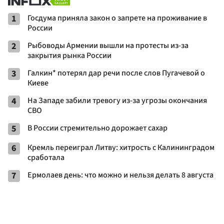
1
Госдума приняла закон о запрете на проживание в
России
2
Рыбоводы Армении вышли на протесты из-за
закрытия рынка России
3
Галкин* потерял дар речи после слов Пугачевой о
Киеве
4
На Западе забили тревогу из-за угрозы окончания
СВО
5
В России стремительно дорожает сахар
6
Кремль переиграл Литву: хитрость с Калининградом
сработала
7
Ермолаев день: что можно и нельзя делать 8 августа