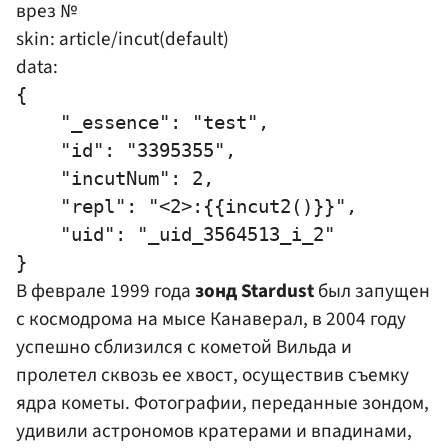
врез №
skin: article/incut(default)
data:
{

    "_essence": "test",

    "id": "3395355",

    "incutNum": 2,

    "repl": "<2>:{{incut2()}}",

    "uid": "_uid_3564513_i_2"

В феврале 1999 года
зонд Stardust
был запущен
с космодрома на мысе Канаверал, в 2004 году
успешно сблизился с кометой Вильда и
пролетел сквозь ее хвост, осуществив съемку
ядра кометы. Фотографии, переданные зондом,
удивили астрономов кратерами и впадинами,