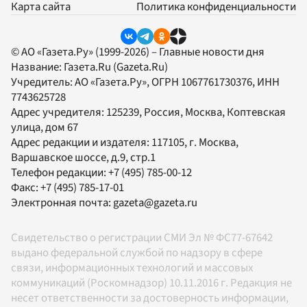
Карта сайта
Политика конфиденциальности
© АО «Газета.Ру» (1999-2026) – Главные новости дня
Название:
Газета.Ru
(Gazeta.Ru)
Учредитель:
АО «Газета.Ру»
, ОГРН 1067761730376, ИНН
7743625728
Адрес учредителя: 125239, Россия, Москва, Коптевская
улица, дом 67
Адрес редакции и издателя:
117105
, г.
Москва
,
Варшавское шоссе, д.9, стр.1
Телефон редакции:
+7 (495) 785-00-12
Факс:
+7 (495) 785-17-01
Электронная почта:
gazeta@gazeta.ru
Свидетельство о регистрации СМИ Эл № ФС77-67642
выдано федеральной службой по надзору в сфере
связи, информационных технологий и массовых
коммуникаций (Роскомнадзор) 10.11.2016 г. Редакция не
несет ответственности за достоверность информации,