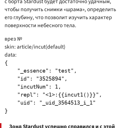
с борта Stardust будет достаточно удачным,
чтобы получить снимки «шрама», определить
его глубину, что позволит изучить характер
поверхности небесного тела.
врез №
skin: article/incut(default)
data:
{

    "_essence": "test",

    "id": "3525894",

    "incutNum": 1,

    "repl": "<1>:{{incut1()}}",

    "uid": "_uid_3564513_i_1"

Зонд Stardust успешно справился и с этой