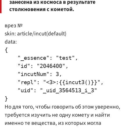
занесена из космоса в результате
столкновения с кометой.
врез №
skin: article/incut(default)
data:
{

    "_essence": "test",

    "id": "2046400",

    "incutNum": 3,

    "repl": "<3>:{{incut3()}}",

    "uid": "_uid_3564513_i_3"

Но для того, чтобы говорить об этом уверенно,
требуется изучить не одну комету и найти
именно те вещества, из которых могла