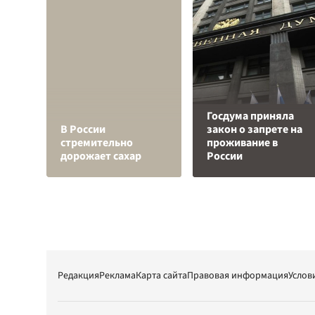
Госдума приняла
В России
закон о запрете на
стремительно
проживание в
дорожает сахар
России
Редакция
Реклама
Карта сайта
Правовая информация
Услов