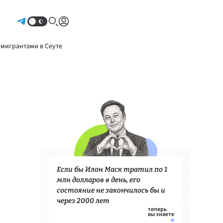
Авторизоваться
 мигрантами в Сеуте
Если бы Илон Маск тратил по 1
млн долларов в день, его
состояние не закончилось бы и
через 2000 лет