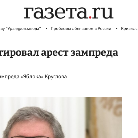
аву "Уралдронзавода"
Проблемы с бензином в России
Кризис с
ировал арест зампреда
ампреда «Яблока» Круглова