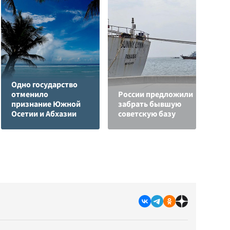
Одно государство
В
отменило
России предложили
к
признание Южной
забрать бывшую
С
Осетии и Абхазии
советскую базу
с