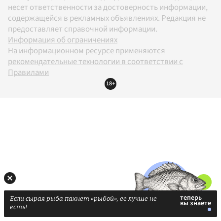
несет ответственности за достоверность информации,
содержащейся в рекламных объявлениях. Редакция не
предоставляет справочной информации.
Информация об ограничениях
На информационном ресурсе применяются
рекомендательные технологии в соответствии с
Правилами
18+
Если сырая рыба пахнет «рыбой», ее лучше не
есть!