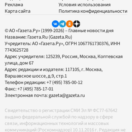
Реклама
Условия использования
Карта сайта
Политика конфиденциальности
© АО «Газета.Ру» (1999-2026) – Главные новости дня
Название:
Газета.Ru
(Gazeta.Ru)
Учредитель:
АО «Газета.Ру»
, ОГРН 1067761730376, ИНН
7743625728
Адрес учредителя: 125239, Россия, Москва, Коптевская
улица, дом 67
Адрес редакции и издателя:
117105
, г.
Москва
,
Варшавское шоссе, д.9, стр.1
Телефон редакции:
+7 (495) 785-00-12
Факс:
+7 (495) 785-17-01
Электронная почта:
gazeta@gazeta.ru
Свидетельство о регистрации СМИ Эл № ФС77-67642
выдано федеральной службой по надзору в сфере
связи, информационных технологий и массовых
коммуникаций (Роскомнадзор) 10.11.2016 г. Редакция не