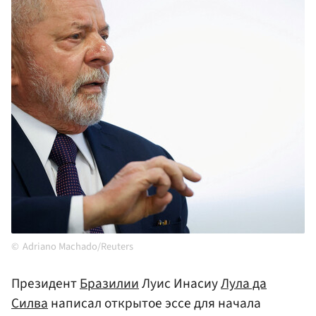
Adriano Machado/Reuters
Президент
Бразилии
Луис Инасиу
Лула да
Силва
написал открытое эссе для начала