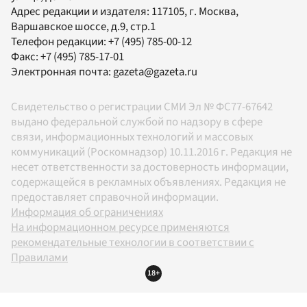
Адрес редакции и издателя:
117105
, г.
Москва
,
Варшавское шоссе, д.9, стр.1
Телефон редакции:
+7 (495) 785-00-12
Факс:
+7 (495) 785-17-01
Электронная почта:
gazeta@gazeta.ru
Свидетельство о регистрации СМИ Эл № ФС77-67642
выдано федеральной службой по надзору в сфере
связи, информационных технологий и массовых
коммуникаций (Роскомнадзор) 10.11.2016 г. Редакция не
несет ответственности за достоверность информации,
содержащейся в рекламных объявлениях. Редакция не
предоставляет справочной информации.
Информация об ограничениях
На информационном ресурсе применяются
рекомендательные технологии в соответствии с
Правилами
18+