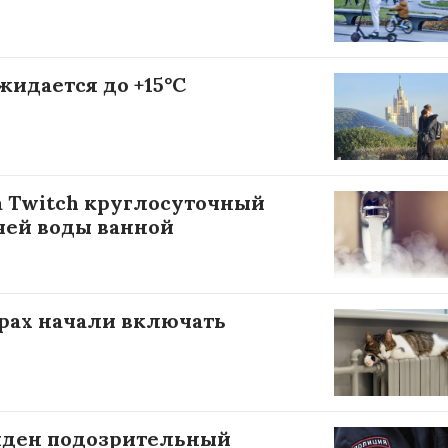
жидается до +15°С
а Twitch круглосуточный
чей воды ванной
рах начали включать
йден подозрительный