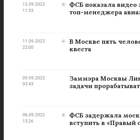
ФСБ показала видео
13.09.2022
11:33
топ-менеджера авиаз
В Москве пять челов
11.09.2022
22:00
квеста
Заммэра Москвы Ликс
09.09.2022
03:43
задачи прорабатыват
ФСБ задержала моск
06.09.2022
13:26
вступить в «Правый 