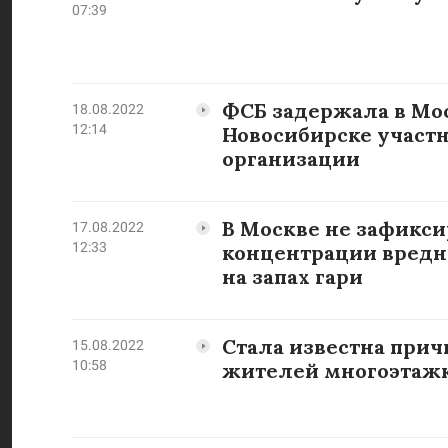
07:39
ФСБ задержала в Мос
18.08.2022
12:14
Новосибирске участ
организации
В Москве не зафикс
17.08.2022
12:33
концентрации вредн
на запах гари
Стала известна прич
15.08.2022
10:58
жителей многоэтажк