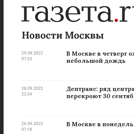
Новости Москвы
В Москве в четверг о
29.09.2022
07:23
небольшой дождь
Дептранс: ряд цент
28.09.2022
22:24
перекроют 30 сентяб
В Москве в понедель
26.09.2022
07:18