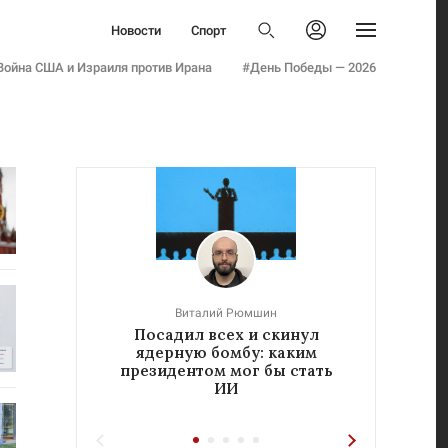
Политика
Новости
Спорт
Бизнес
Политика
Авторизоваться
Общество
Война США и Израиля против Ирана
#День Победы — 2026
Бизнес
Армия
Общество
Мнения
Армия
Культура
Мнения
Наука
Культура
Семья и дети
Наука
Технологии
Семья и дети
Авто
Технологии
Стиль
Авто
Фото
Виталий Рюмшин
Стиль
Посадил всех и скинул
«Реч
Инфографика
ядерную бомбу: каким
у
Фото
Эксклюзивы
президентом мог бы стать
ИИ
Инфографика
Теперь вы знаете
Эксклюзивы
Тесты
Теперь вы знаете