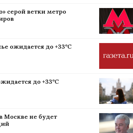
» серой ветки метро
иров
нье ожидается до +33°С
ожидается до +33°С
в Москве не будет
ций